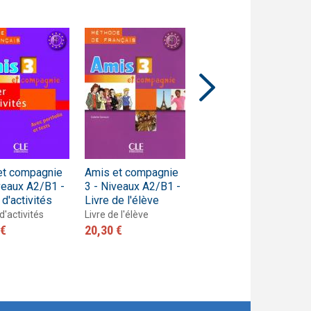
et compagnie
Amis et compagnie
Amis et compagnie
veaux A2/B1 -
3 - Niveaux A2/B1 -
2 - Niveaux A1/A2 -
 d'activités
Livre de l'élève
Guide pédagogique
d'activités
Livre de l'élève
Guide pédagogique
 €
20,30 €
27,90 €