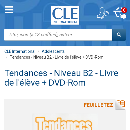
Aller
au
Toggle
0
contenu
navigation
principal
Rechercher
CLE International
Adolescents
Tendances - Niveau B2 - Livre de l'élève + DVD-Rom
Tendances - Niveau B2 - Livre
de l'élève + DVD-Rom
FEUILLETEZ