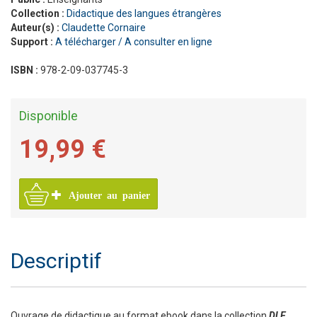
Collection :
Didactique des langues étrangères
Auteur(s) :
Claudette Cornaire
Support :
A télécharger / A consulter en ligne
ISBN :
978-2-09-037745-3
Disponible
19,99 €
Ajouter au panier
Descriptif
Ouvrage de didactique au format ebook dans la collection
DLE
,