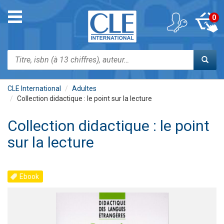
Aller
au
Toggle
0
contenu
navigation
principal
Rechercher
CLE International
Adultes
Collection didactique : le point sur la lecture
Collection didactique : le point
sur la lecture
Ebook