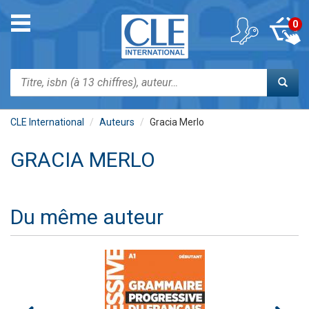
Aller
au
Toggle
0
contenu
navigation
principal
Rechercher
CLE International
Auteurs
Gracia Merlo
GRACIA MERLO
Du même auteur