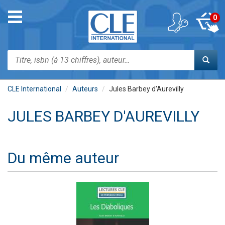
Aller
au
Toggle
0
contenu
navigation
principal
Rechercher
CLE International
Auteurs
Jules Barbey d'Aurevilly
JULES BARBEY D'AUREVILLY
Du même auteur