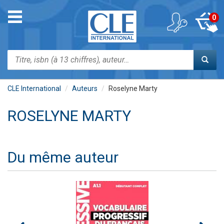
Aller
au
Toggle
0
contenu
navigation
principal
Rechercher
CLE International
Auteurs
Roselyne Marty
ROSELYNE MARTY
Du même auteur