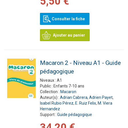
5,50 €
Consulter la fiche
Ajouter au panier
Macaron 2 - Niveau A1 - Guide
pédagogique
Niveaux :
A1
Public :
Enfants 7-10 ans
Collection :
Macaron
Auteur(s) :
Adrian Cabrera
,
Adrien Payet
,
Isabel Rubio Pérez
,
E. Ruiz Felix
,
M. Viera
Hernandez
Support :
Guide pédagogique
34,20 €