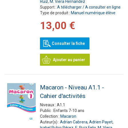
Ruiz
,
M. Viera Hernandez
Support :
A télécharger / A consulter en ligne
Type de produit :
Manuel numérique élève
13,00 €
Consulter la fiche
Ajouter au panier
Macaron - Niveau A1.1 -
Cahier d'activités
Niveaux :
A1.1
Public :
Enfants 7-10 ans
Collection :
Macaron
Auteur(s) :
Adrian Cabrera
,
Adrien Payet
,
Isabel Rubio Pérez
,
E. Ruiz Felix
,
M. Viera