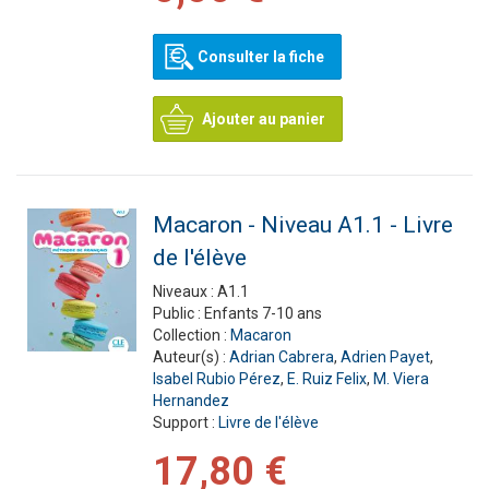
Consulter la fiche
Ajouter au panier
Macaron - Niveau A1.1 - Livre
de l'élève
Niveaux :
A1.1
Public :
Enfants 7-10 ans
Collection :
Macaron
Auteur(s) :
Adrian Cabrera
,
Adrien Payet
,
Isabel Rubio Pérez
,
E. Ruiz Felix
,
M. Viera
Hernandez
Support :
Livre de l'élève
17,80 €