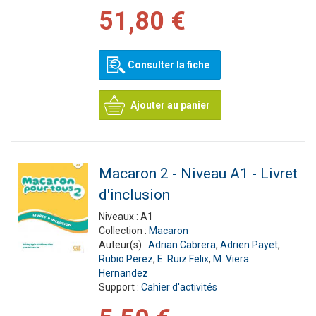
51,80 €
Consulter la fiche
Ajouter au panier
Macaron 2 - Niveau A1 - Livret
d'inclusion
Niveaux :
A1
Collection :
Macaron
Auteur(s) :
Adrian Cabrera
,
Adrien Payet
,
Rubio Perez
,
E. Ruiz Felix
,
M. Viera
Hernandez
Support :
Cahier d'activités