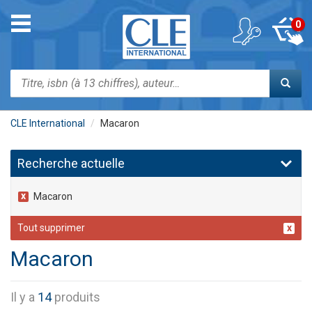
Aller
au
Toggle
0
contenu
navigation
principal
Rechercher
CLE International
Macaron
Recherche actuelle
Macaron
Tout supprimer
Macaron
Il y a
14
produits