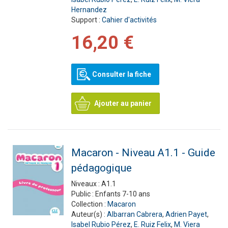
Hernandez
Support :
Cahier d'activités
16,20 €
Consulter la fiche
Ajouter au panier
Macaron - Niveau A1.1 - Guide
pédagogique
Niveaux :
A1.1
Public :
Enfants 7-10 ans
Collection :
Macaron
Auteur(s) :
Albarran Cabrera
,
Adrien Payet
,
Isabel Rubio Pérez
,
E. Ruiz Felix
,
M. Viera