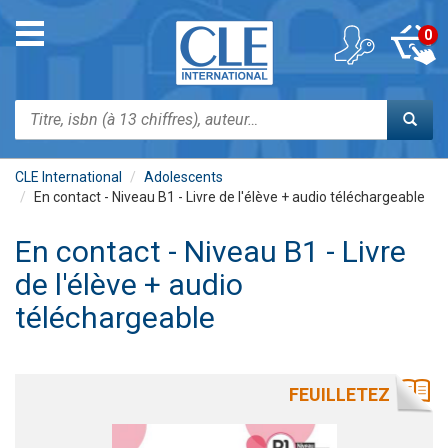
Aller
au
Toggle
0
contenu
navigation
principal
Rechercher
CLE International
Adolescents
En contact - Niveau B1 - Livre de l'élève + audio téléchargeable
En contact - Niveau B1 - Livre
de l'élève + audio
téléchargeable
FEUILLETEZ