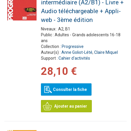
intermédiaire (A2/B1) - Livre +
Audio téléchargeable + Appli-
web - 3ème édition
Niveaux :
A2, B1
Public :
Adultes - Grands adolescents 16-18
ans
Collection :
Progressive
Auteur(s) :
Anne Goliot-Lété
,
Claire Miquel
Support :
Cahier d'activités
28,10 €
Consulter la fiche
Ajouter au panier