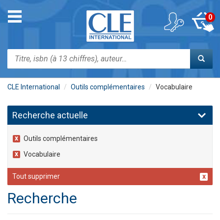
Aller
au
Toggle
0
contenu
navigation
principal
Rechercher
CLE International
Outils complémentaires
Vocabulaire
Recherche actuelle
Outils complémentaires
Vocabulaire
Tout supprimer
Recherche