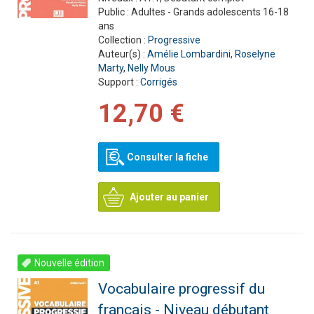
Public :
Adultes - Grands adolescents 16-18
ans
Collection :
Progressive
Auteur(s) :
Amélie Lombardini
,
Roselyne
Marty
,
Nelly Mous
Support :
Corrigés
12,70 €
Consulter la fiche
Ajouter au panier
Nouvelle édition
Vocabulaire progressif du
français - Niveau débutant