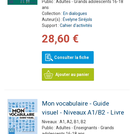
Public :
Adultes - Grands adolescents 16-18
ans
Collection :
En dialogues
Auteur(s) :
Évelyne Siréjols
Support :
Cahier d'activités
28,60 €
Consulter la fiche
Ajouter au panier
Mon vocabulaire - Guide
visuel - Niveaux A1/B2 - Livre
Niveaux :
A1, A2, B1, B2
Public :
Adultes - Enseignants - Grands
adolescents 16-18 ans