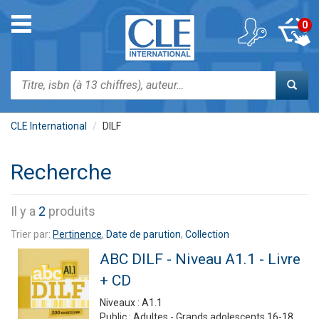
Aller
au
Toggle
0
contenu
navigation
principal
Rechercher
CLE International
DILF
Recherche
Il y a
2
produits
Trier par:
Pertinence
,
Date de parution
,
Collection
ABC DILF - Niveau A1.1 - Livre
+ CD
Niveaux :
A1.1
Public :
Adultes - Grands adolescents 16-18