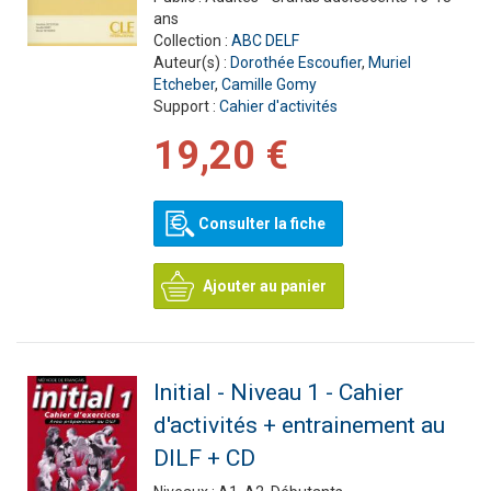
ans
Collection :
ABC DELF
Auteur(s) :
Dorothée Escoufier
,
Muriel
Etcheber
,
Camille Gomy
Support :
Cahier d'activités
19,20 €
Consulter la fiche
Ajouter au panier
Initial - Niveau 1 - Cahier
d'activités + entrainement au
DILF + CD