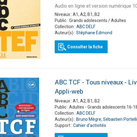
Nouveau Pixel
En contact
Audio en ligne et version numérique 10
En dialogues
Niveaux :
A1, A2, B1, B2
Macaron, pour apprendre avec gourmandise !
Présentation Odyssée
La grammaire progressive du français
En vrai
Gra
La 
Pré
Public :
Grands adolescents / Adultes
ad
#LaClasse, méthode de français pour adolescents
Graine de lecture
En 
Collection :
ABC DELF
Interactions
Auteur(s) :
Stéphane Edmond
J'aime
Jus d’orange
Consulter la fiche
Le français pour tous
Lectures CLE en français facile
Formation
La Plateforme ABC DELF - La solution innovante pour
Certifications
ABC TCF - Tous niveaux - Liv
l'entraînement au DELF
Lectures
Appli-web
Outils complémentaires
Adultes
Niveaux :
A1, A2, B1, B2
Enfants
Public :
Adultes - Grands adolescents 16-1
Adolescents
Collection :
ABC DELF
Auteur(s) :
Bruno Mègre
,
Sébastien Portelli
Support :
Cahier d'activités