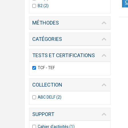
filter
filter
B1
B1
Apply
B2 (2)
Apply
filter
filter
B2
B2
filter
filter
MÉTHODES
CATÉGORIES
TESTS ET CERTIFICATIONS
Remove
TCF - TEF
TCF
-
COLLECTION
TEF
filter
Apply
ABC DELF (2)
Apply
ABC
ABC
DELF
DELF
SUPPORT
filter
filter
Apply
Cahier d'activités (1)
Apply