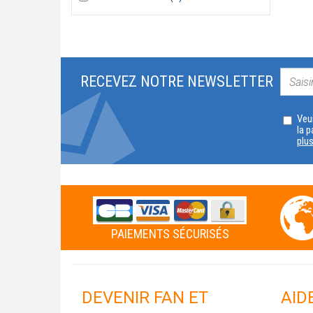
Cahier
Cahier
d'activités
d'activités
filter
filter
RECEVEZ NOTRE NEWSLETTER
Veui
la p
plu
PAIEMENTS SÉCURISÉS
DEVENIR FAN ET
AID