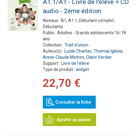
A1.1/A1 - Livre de l'élève + CD
audio - 2ème édition
Niveaux :
A1, A1.1, Débutant complet,
Débutants
Public :
Adultes - Grands adolescents 16-18
ans
Collection :
Trait d'union
Auteur(s) :
Lucile Charliac
,
Thomas Iglesis
,
Annie-Claude Motron
,
Claire Verdier
Support :
Livre de l'élève
Type de produit :
widget
22,70 €
Consulter la fiche
Ajouter au panier