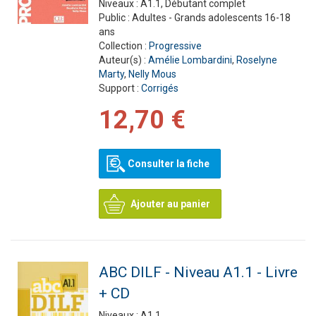
Niveaux :
A1.1, Débutant complet
Public :
Adultes - Grands adolescents 16-18
ans
Collection :
Progressive
Auteur(s) :
Amélie Lombardini
,
Roselyne
Marty
,
Nelly Mous
Support :
Corrigés
12,70 €
Consulter la fiche
Ajouter au panier
ABC DILF - Niveau A1.1 - Livre
+ CD
Niveaux :
A1.1