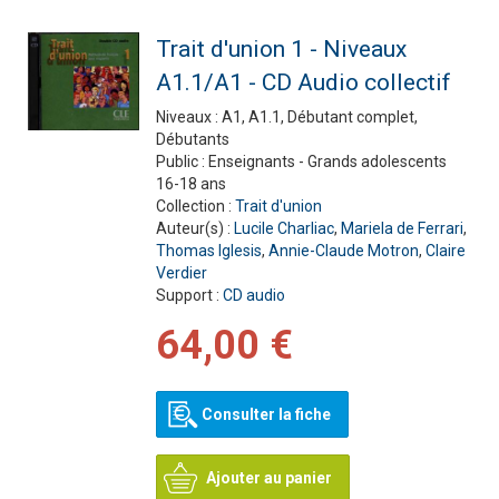
Trait d'union 1 - Niveaux
A1.1/A1 - CD Audio collectif
Niveaux :
A1, A1.1, Débutant complet,
Débutants
Public :
Enseignants - Grands adolescents
16-18 ans
Collection :
Trait d'union
Auteur(s) :
Lucile Charliac
,
Mariela de Ferrari
,
Thomas Iglesis
,
Annie-Claude Motron
,
Claire
Verdier
Support :
CD audio
64,00 €
Consulter la fiche
Ajouter au panier