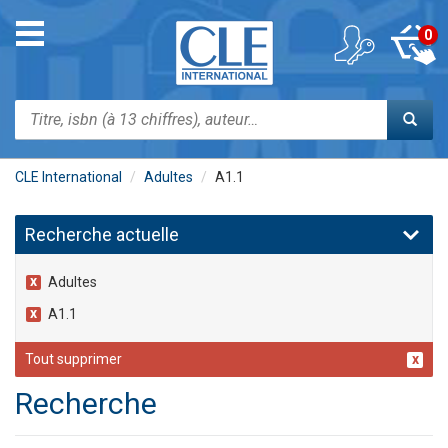
Aller
au
Toggle
0
contenu
navigation
principal
Rechercher
CLE International
Adultes
A1.1
Recherche actuelle
Adultes
A1.1
Tout supprimer
Recherche