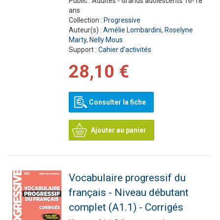
Public :
Adultes - Grands adolescents 16-18
ans
Collection :
Progressive
Auteur(s) :
Amélie Lombardini
,
Roselyne
Marty
,
Nelly Mous
Support :
Cahier d'activités
28,10 €
Consulter la fiche
Ajouter au panier
Vocabulaire progressif du
français - Niveau débutant
complet (A1.1) - Corrigés