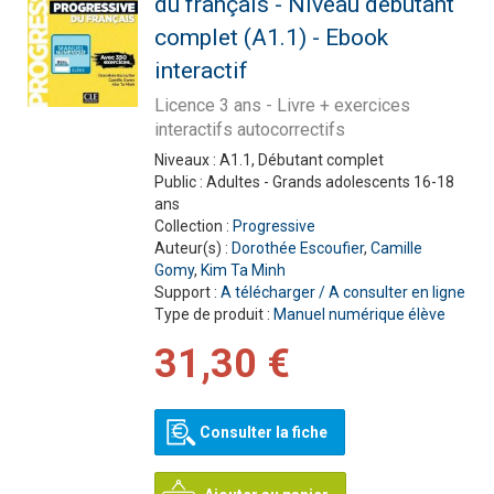
du français - Niveau débutant
complet (A1.1) - Ebook
interactif
Licence 3 ans - Livre + exercices
interactifs autocorrectifs
Niveaux :
A1.1, Débutant complet
Public :
Adultes - Grands adolescents 16-18
ans
Collection :
Progressive
Auteur(s) :
Dorothée Escoufier
,
Camille
Gomy
,
Kim Ta Minh
Support :
A télécharger / A consulter en ligne
Type de produit :
Manuel numérique élève
31,30 €
Consulter la fiche