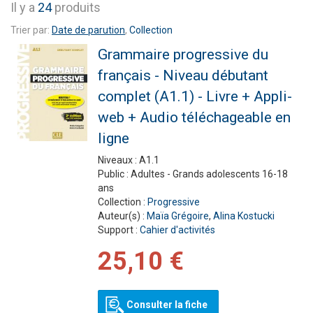
Il y a
24
produits
Trier par:
Date de parution
,
Collection
Grammaire progressive du
français - Niveau débutant
complet (A1.1) - Livre + Appli-
web + Audio téléchageable en
ligne
Niveaux :
A1.1
Public :
Adultes - Grands adolescents 16-18
ans
Collection :
Progressive
Auteur(s) :
Maïa Grégoire
,
Alina Kostucki
Support :
Cahier d'activités
25,10 €
Consulter la fiche