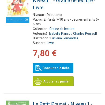
Niveau 1 - Graine de lecture -
Livre
Niveaux :
Débutants
Public :
Enfants 7-10 ans - Jeunes enfants 5-
6 ans
Collection :
Graine de lecture
Auteur(s) :
Isabelle Parisot
,
Charles Perrault
Illustration :
Luciana Fernandez
Support :
Livre
7,80 €
Consulter la fiche
Ajouter au panier
Le Petit Poucet - Niveau 1 -