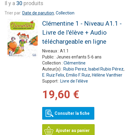
Il y a
30
produits
Trier par:
Date de parution
,
Collection
Clémentine 1 - Niveau A1.1 -
Livre de l'élève + Audio
téléchargeable en ligne
Niveaux :
A1.1
Public :
Jeunes enfants 5-6 ans
Collection :
Clémentine
Auteur(s) :
Rubio Perez
,
Isabel Rubio Pérez
,
E. Ruiz Felix
,
Emilio F. Ruiz
,
Hélène Vanthier
Support :
Livre de l'élève
19,60 €
Consulter la fiche
Ajouter au panier