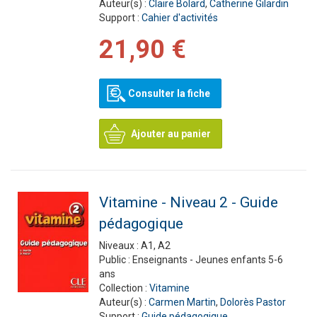
Auteur(s) :
Claire Bolard
,
Catherine Gilardin
Support :
Cahier d'activités
21,90 €
Consulter la fiche
Ajouter au panier
Vitamine - Niveau 2 - Guide
pédagogique
Niveaux :
A1, A2
Public :
Enseignants - Jeunes enfants 5-6
ans
Collection :
Vitamine
Auteur(s) :
Carmen Martin
,
Dolorès Pastor
Support :
Guide pédagogique