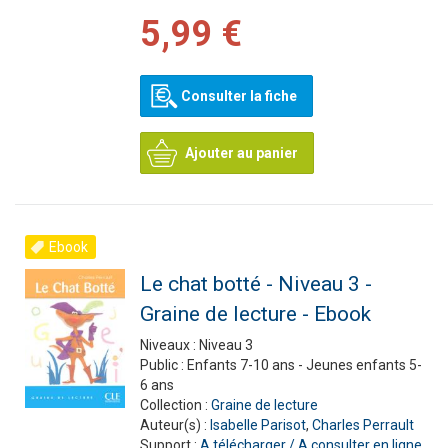
5,99 €
Consulter la fiche
Ajouter au panier
Ebook
Le chat botté - Niveau 3 -
Graine de lecture - Ebook
Niveaux :
Niveau 3
Public :
Enfants 7-10 ans - Jeunes enfants 5-
6 ans
Collection :
Graine de lecture
Auteur(s) :
Isabelle Parisot
,
Charles Perrault
Support :
A télécharger / A consulter en ligne