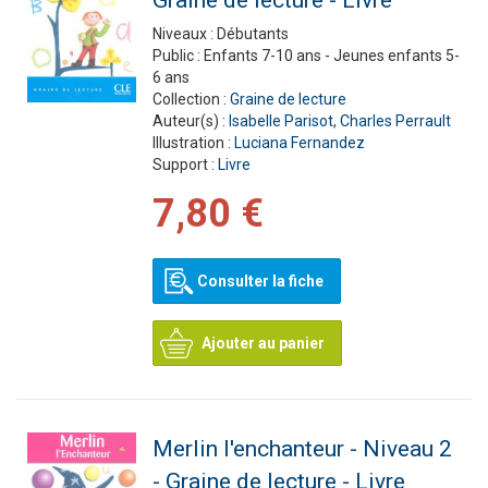
Graine de lecture - Livre
Niveaux :
Débutants
Public :
Enfants 7-10 ans - Jeunes enfants 5-
6 ans
Collection :
Graine de lecture
Auteur(s) :
Isabelle Parisot
,
Charles Perrault
Illustration :
Luciana Fernandez
Support :
Livre
7,80 €
Consulter la fiche
Ajouter au panier
Merlin l'enchanteur - Niveau 2
- Graine de lecture - Livre