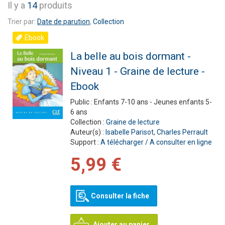
Il y a
14
produits
Trier par:
Date de parution
,
Collection
Ebook
La belle au bois dormant -
Niveau 1 - Graine de lecture -
Ebook
Public :
Enfants 7-10 ans - Jeunes enfants 5-
6 ans
Collection :
Graine de lecture
Auteur(s) :
Isabelle Parisot
,
Charles Perrault
Support :
A télécharger / A consulter en ligne
5,99 €
Consulter la fiche
Ajouter au panier