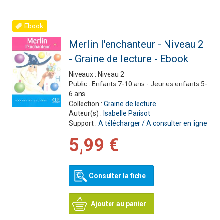
Ebook
Merlin l'enchanteur - Niveau 2
- Graine de lecture - Ebook
Niveaux :
Niveau 2
Public :
Enfants 7-10 ans - Jeunes enfants 5-
6 ans
Collection :
Graine de lecture
Auteur(s) :
Isabelle Parisot
Support :
A télécharger / A consulter en ligne
5,99 €
Consulter la fiche
Ajouter au panier