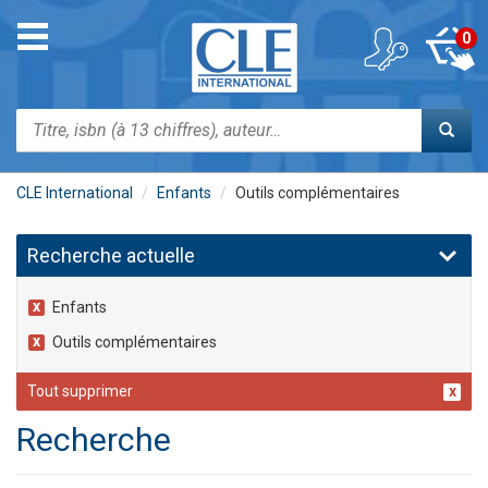
Aller
au
Toggle
0
contenu
navigation
principal
Rechercher
CLE International
Enfants
Outils complémentaires
Recherche actuelle
Enfants
Outils complémentaires
Tout supprimer
Recherche