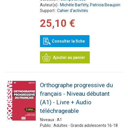
Auteur(s) :
Michèle Barféty
,
Patricia Beaujoin
Support :
Cahier d'activités
25,10 €
Consulter la fiche
Ajouter au panier
Orthographe progressive du
français - Niveau débutant
(A1) - Livre + Audio
téléchrageable
Niveaux :
A1
Public :
Adultes - Grands adolescents 16-18