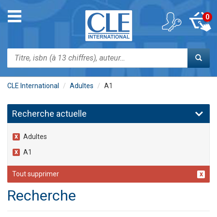
Aller
au
Toggle
0
contenu
navigation
principal
Rechercher
CLE International
Adultes
A1
Recherche actuelle
Adultes
A1
Tout supprimer
Recherche