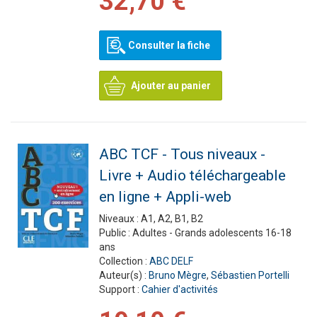
32,70 €
Consulter la fiche
Ajouter au panier
ABC TCF - Tous niveaux -
Livre + Audio téléchargeable
en ligne + Appli-web
Niveaux :
A1, A2, B1, B2
Public :
Adultes - Grands adolescents 16-18
ans
Collection :
ABC DELF
Auteur(s) :
Bruno Mègre
,
Sébastien Portelli
Support :
Cahier d'activités