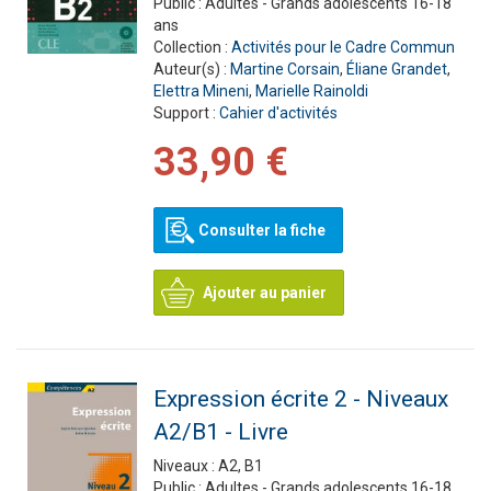
Public :
Adultes - Grands adolescents 16-18
ans
Collection :
Activités pour le Cadre Commun
Auteur(s) :
Martine Corsain
,
Éliane Grandet
,
Elettra Mineni
,
Marielle Rainoldi
Support :
Cahier d'activités
33,90 €
Consulter la fiche
Ajouter au panier
Expression écrite 2 - Niveaux
A2/B1 - Livre
Niveaux :
A2, B1
Public :
Adultes - Grands adolescents 16-18