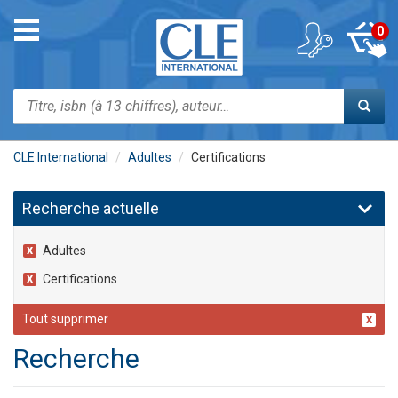
Aller
au
Toggle
0
contenu
navigation
principal
Rechercher
CLE International
Adultes
Certifications
Recherche actuelle
Adultes
Certifications
Tout supprimer
Recherche