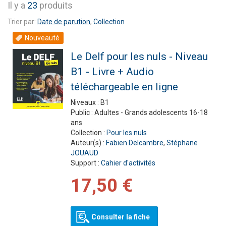
Il y a
23
produits
Trier par:
Date de parution
,
Collection
Nouveauté
Le Delf pour les nuls - Niveau
B1 - Livre + Audio
téléchargeable en ligne
Niveaux :
B1
Public :
Adultes - Grands adolescents 16-18
ans
Collection :
Pour les nuls
Auteur(s) :
Fabien Delcambre
,
Stéphane
JOUAUD
Support :
Cahier d'activités
17,50 €
Consulter la fiche