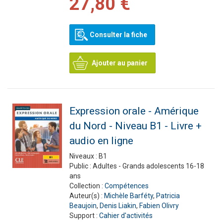
27,80 €
Consulter la fiche
Ajouter au panier
Expression orale - Amérique
du Nord - Niveau B1 - Livre +
audio en ligne
Niveaux :
B1
Public :
Adultes - Grands adolescents 16-18
ans
Collection :
Compétences
Auteur(s) :
Michèle Barféty
,
Patricia
Beaujoin
,
Denis Liakin
,
Fabien Olivry
Support :
Cahier d'activités