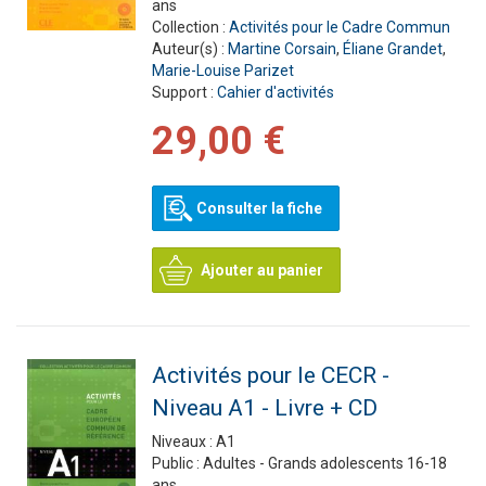
ans
Collection :
Activités pour le Cadre Commun
Auteur(s) :
Martine Corsain
,
Éliane Grandet
,
Marie-Louise Parizet
Support :
Cahier d'activités
29,00 €
Consulter la fiche
Ajouter au panier
Activités pour le CECR -
Niveau A1 - Livre + CD
Niveaux :
A1
Public :
Adultes - Grands adolescents 16-18
ans