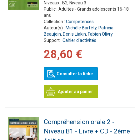
Niveaux :
B2, Niveau 3
Public :
Adultes - Grands adolescents 16-18
ans
Collection :
Compétences
Auteur(s) :
Michèle Barféty
,
Patricia
Beaujoin
,
Denis Liakin
,
Fabien Olivry
Support :
Cahier d'activités
28,60 €
Consulter la fiche
Ajouter au panier
Compréhension orale 2 -
Niveau B1 - Livre + CD - 2ème