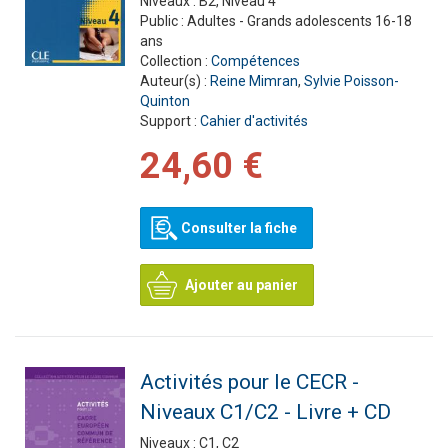
Niveaux :
B2, Niveau 4
Public :
Adultes - Grands adolescents 16-18
ans
Collection :
Compétences
Auteur(s) :
Reine Mimran
,
Sylvie Poisson-
Quinton
Support :
Cahier d'activités
24,60 €
Consulter la fiche
Ajouter au panier
Activités pour le CECR -
Niveaux C1/C2 - Livre + CD
Niveaux :
C1, C2