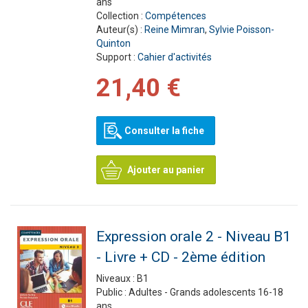
ans
Collection :
Compétences
Auteur(s) :
Reine Mimran
,
Sylvie Poisson-
Quinton
Support :
Cahier d'activités
21,40 €
Consulter la fiche
Ajouter au panier
Expression orale 2 - Niveau B1
- Livre + CD - 2ème édition
Niveaux :
B1
Public :
Adultes - Grands adolescents 16-18
ans