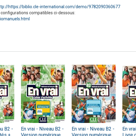
ttp://https://biblio.cle-international.com/demo/9782090360677
s configurations compatibles ci-dessous:
liomanuels.html
Numérique
au B2 -
En vrai - Niveau B2 -
En vrai - Niveau B2 -
En vra
ités +
Version numérique
Version numérique
Livre 