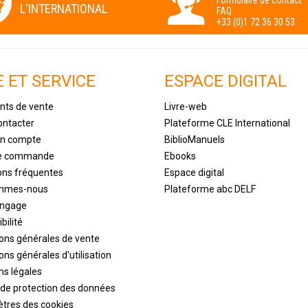
Formulaire de contact
L'INTERNATIONAL
FAQ
+33 (0)1 72 36 30 53
E ET SERVICE
ESPACE DIGITAL
nts de vente
Livre-web
ontacter
Plateforme CLE International
un compte
BiblioManuels
de commande
Ebooks
ons fréquentes
Espace digital
ommes-nous
Plateforme abc DELF
engage
bilité
ions générales de vente
ons générales d'utilisation
ns légales
 de protection des données
tres des cookies