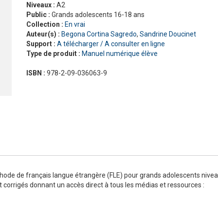
Niveaux :
A2
Nouveau Pixel
En contact
Public :
Grands adolescents 16-18 ans
En dialogues
Collection :
En vrai
Macaron, pour apprendre avec gourmandise !
Présentation Odyssée
La grammaire progressive du français
En vrai
Gra
La 
Pré
Auteur(s) :
Begona Cortina Sagredo
,
Sandrine Doucinet
ad
#LaClasse, méthode de français pour adolescents
Graine de lecture
En 
Support :
A télécharger / A consulter en ligne
Interactions
Type de produit :
Manuel numérique élève
J'aime
Jus d’orange
ISBN :
978-2-09-036063-9
Le français pour tous
Lectures CLE en français facile
Formation
La Plateforme ABC DELF - La solution innovante pour
Certifications
l'entraînement au DELF
Lectures
Outils complémentaires
Adultes
Enfants
Adolescents
ode de français langue étrangère (FLE) pour grands adolescents nivea
et corrigés donnant un accès direct à tous les médias et ressources :