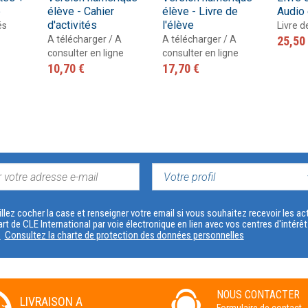
e
élève - Cahier
élève - Livre de
Audio 
d'activités
l'élève
és
Livre d
A télécharger / A
A télécharger / A
25,50
consulter en ligne
consulter en ligne
10,70 €
17,70 €
VOTRE
PROFIL
llez cocher la case et renseigner votre email si vous souhaitez recevoir les 
art de CLE International par voie électronique en lien avec vos centres d'intérê
s
Consultez la charte de protection des données personnelles
NOUS CONTACTER
LIVRAISON A