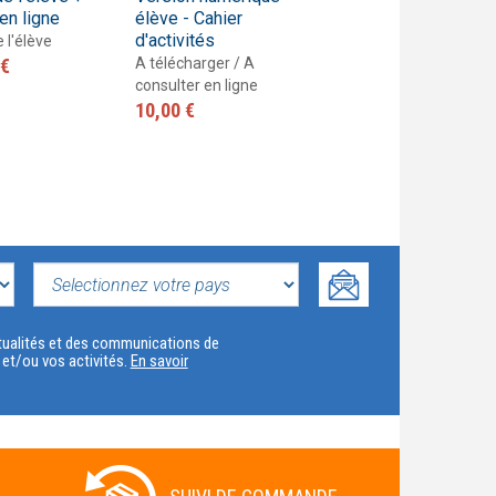
en ligne
élève - Cahier
élève - Livre de
d'activités
l'élève
e l'élève
 €
A télécharger / A
A télécharger / A
consulter en ligne
consulter en ligne
10,00 €
17,20 €
SELECTIONNEZ
VOTRE
actualités et des communications de
t et/ou vos activités.
En savoir
PAYS