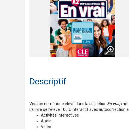
Trompette 2 – Un long voyage !
Présentation En contact
Le français pour tous / French for everyone
Présentation de la collection J'aime
Agrandir
Descriptif
Version numérique élève dans la collection
En vrai,
méth
Le livre de l'élève 100% interactif avec autocorrection 
Activités interactives
Audio
Vidéo