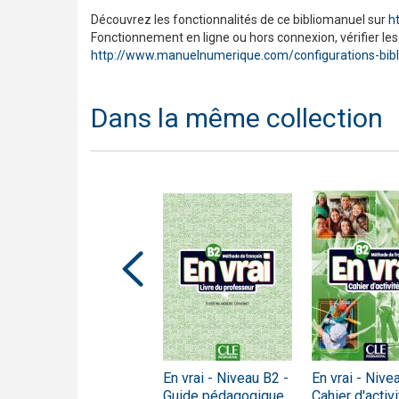
​Découvrez les fonctionnalités de ce bibliomanuel sur
h
Fonctionnement en ligne ou hors connexion, vérifier le
http://www.manuelnumerique.com/configurations-bib
Dans la même collection
En vrai - Niveau B1 -
En vrai - Niveau B2 -
En vrai - Nive
Livre de l'élève +
Guide pédagogique
Cahier d'activ