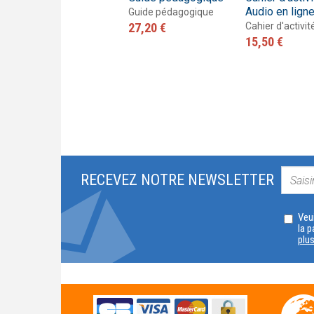
Audio en ligne
Audio en lign
Guide pédagogique
Livre de l'élève
27,20 €
Cahier d'activit
25,00 €
15,50 €
RECEVEZ NOTRE NEWSLETTER
Veui
la p
plu