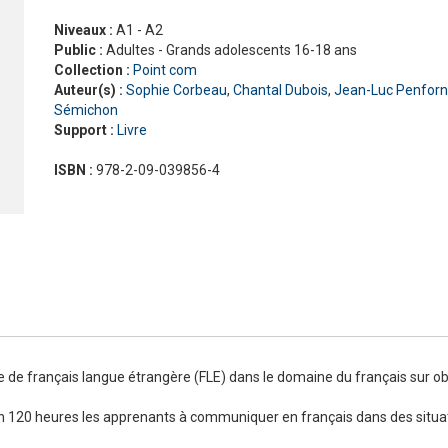
Nouveau Pixel
En contact
Niveaux :
A1 - A2
En dialogues
Public :
Adultes - Grands adolescents 16-18 ans
Macaron, pour apprendre avec gourmandise !
Présentation Odyssée
La grammaire progressive du français
En vrai
Gra
La 
Pré
Collection :
Point com
ad
#LaClasse, méthode de français pour adolescents
Graine de lecture
En 
Auteur(s) :
Sophie Corbeau
,
Chantal Dubois
,
Jean-Luc Penforn
Interactions
Sémichon
J'aime
Support :
Livre
Jus d’orange
Le français pour tous
ISBN :
978-2-09-039856-4
Lectures CLE en français facile
Formation
La Plateforme ABC DELF - La solution innovante pour
Certifications
l'entraînement au DELF
Lectures
Outils complémentaires
Adultes
Enfants
Adolescents
 de français langue étrangère (FLE) dans le domaine du français sur ob
n 120 heures les apprenants à communiquer en français dans des situati