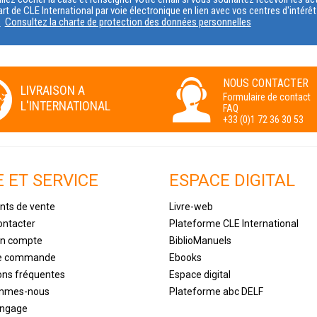
art de CLE International par voie électronique en lien avec vos centres d'intérê
s
Consultez la charte de protection des données personnelles
NOUS CONTACTER
LIVRAISON A
Formulaire de contact
L'INTERNATIONAL
FAQ
+33 (0)1 72 36 30 53
E ET SERVICE
ESPACE DIGITAL
nts de vente
Livre-web
ontacter
Plateforme CLE International
un compte
BiblioManuels
de commande
Ebooks
ons fréquentes
Espace digital
ommes-nous
Plateforme abc DELF
engage