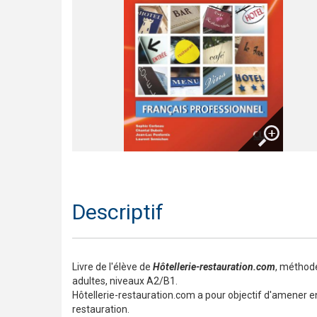
Trompette 2 – Un long voyage !
Présentation En contact
Le français pour tous / French for everyone
Présentation de la collection J'aime
Agrandir
Descriptif
Livre de l'élève de
Hôtellerie-restauration.com
, méthode
adultes, niveaux A2/B1.
Hôtellerie-restauration.com a pour objectif d'amener e
restauration.