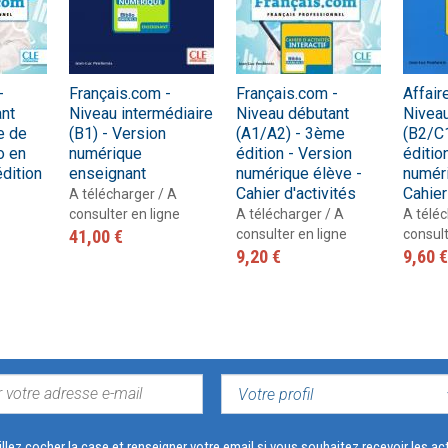
-
Français.com -
Français.com -
Affair
nt
Niveau intermédiaire
Niveau débutant
Nivea
e de
(B1) - Version
(A1/A2) - 3ème
(B2/C
o en
numérique
édition - Version
éditio
dition
enseignant
numérique élève -
numéri
Cahier d'activités
Cahier
A télécharger / A
consulter en ligne
A télécharger / A
A téléc
41,00 €
consulter en ligne
consult
9,20 €
9,60 €
VOTRE
PROFIL
llez cocher la case et renseigner votre email si vous souhaitez recevoir les 