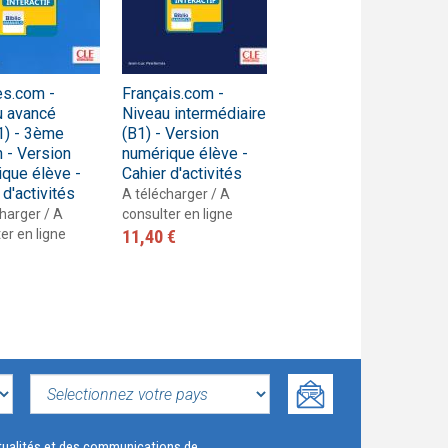
es.com -
Français.com -
Français.com -
u avancé
Niveau intermédiaire
Niveau débutant
1) - 3ème
(B1) - Version
(A1/A2) - 3ème
n - Version
numérique élève -
édition - Version
que élève -
Cahier d'activités
numérique
 d'activités
enseignant
A télécharger / A
harger / A
consulter en ligne
A télécharger / A
er en ligne
11,40 €
consulter en ligne
43,70 €
SELECTIONNEZ
VOTRE
actualités et des communications de