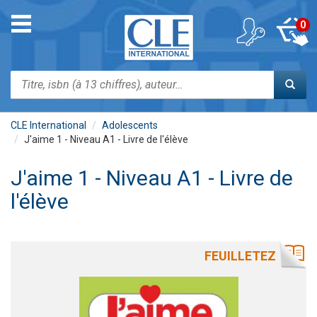
Aller
au
Toggle
0
contenu
navigation
principal
Rechercher
CLE International
Adolescents
J'aime 1 - Niveau A1 - Livre de l'élève
J'aime 1 - Niveau A1 - Livre de
l'élève
FEUILLETEZ