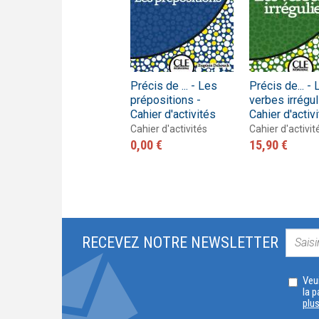
Précis de ... - Les
Précis de... -
prépositions -
verbes irrégul
Cahier d'activités
Cahier d'activ
Cahier d'activités
Cahier d'activit
0,00 €
15,90 €
RECEVEZ NOTRE NEWSLETTER
Veui
la p
plu