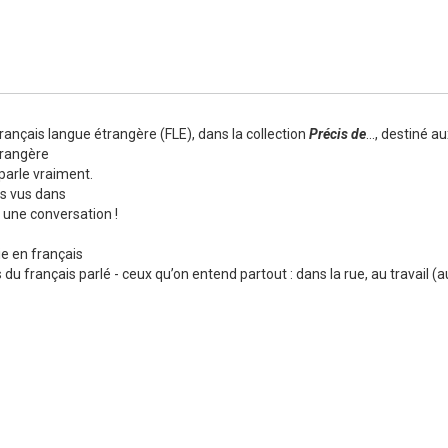
Numérique
rançais langue étrangère (FLE), dans la collection
Précis de
..., destiné 
trangère
parle vraiment.
is vus dans
re une conversation !
vie en français
du français parlé - ceux qu’on entend partout : dans la rue, au travail 