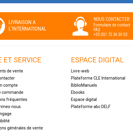
NOUS CONTACTER
LIVRAISON A
Formulaire de contact
L'INTERNATIONAL
FAQ
+33 (0)1 72 36 30 53
E ET SERVICE
ESPACE DIGITAL
nts de vente
Livre-web
ontacter
Plateforme CLE International
un compte
BiblioManuels
de commande
Ebooks
ons fréquentes
Espace digital
ommes-nous
Plateforme abc DELF
engage
bilité
ions générales de vente