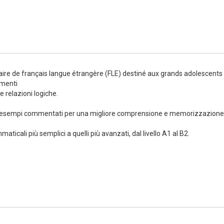
Numérique
ire de français langue étrangère (FLE) destiné aux grands adolescents 
ementi
le relazioni logiche.
ed esempi commentati per una migliore comprensione e memorizzazione
ticali più semplici a quelli più avanzati, dal livello A1 al B2.