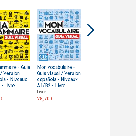
ammaire - Guia
Mon vocabulaire -
Ma grammaire -
 / Version
Guia visual / Version
Guide visuel -
la - Niveaux
española - Niveaux
Niveaux A1/B2 -
- Livre
A1/B2 - Livre
Livre
Livre
Livre
 €
28,70 €
29,90 €