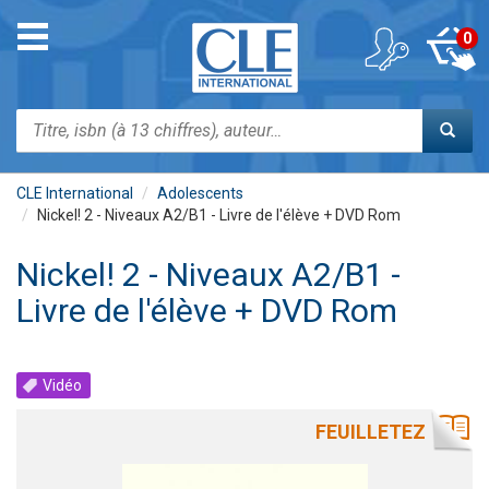
Aller
au
Toggle
0
contenu
navigation
principal
Rechercher
CLE International
Adolescents
Nickel! 2 - Niveaux A2/B1 - Livre de l'élève + DVD Rom
Nickel! 2 - Niveaux A2/B1 -
Livre de l'élève + DVD Rom
Vidéo
FEUILLETEZ