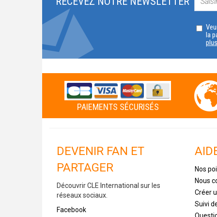
RECEVEZ NOTRE NEWSLETTER
Veui
la p
plu
PAIEMENTS SÉCURISÉS
DEVENIR FAN ET
AID
PARTAGER
Nos poi
Nous c
Découvrir CLE International sur les
Créer 
réseaux sociaux.
Suivi 
Facebook
Questi