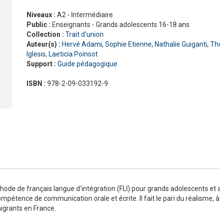
Nouveau Pixel
En contact
Niveaux :
A2 - Intermédiaire
En dialogues
Public :
Enseignants - Grands adolescents 16-18 ans
Macaron, pour apprendre avec gourmandise !
Présentation Odyssée
La grammaire progressive du français
En vrai
Gra
La 
Pré
Collection :
Trait d'union
ad
#LaClasse, méthode de français pour adolescents
Graine de lecture
En 
Auteur(s) :
Hervé Adami
,
Sophie Etienne
,
Nathalie Guiganti
,
Th
Interactions
Iglesis
,
Laeticia Poinsot
J'aime
Support :
Guide pédagogique
Jus d’orange
Le français pour tous
ISBN :
978-2-09-033192-9
Lectures CLE en français facile
Formation
La Plateforme ABC DELF - La solution innovante pour
Certifications
l'entraînement au DELF
Lectures
Outils complémentaires
Adultes
Enfants
Adolescents
hode de français langue d'intégration (FLI) pour grands adolescents et a
ompétence de communication orale et écrite. Il fait le pari du réalisme
 migrants en France.