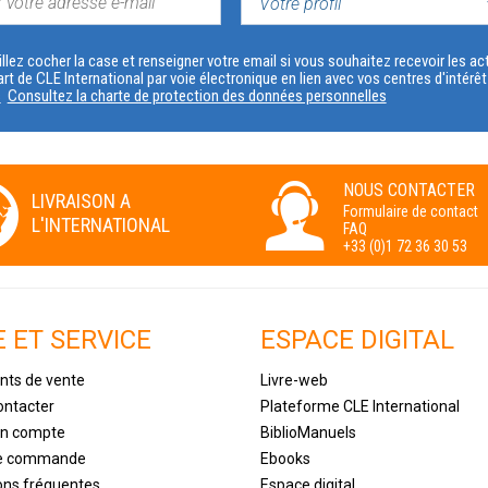
VOTRE
PROFIL
llez cocher la case et renseigner votre email si vous souhaitez recevoir les 
art de CLE International par voie électronique en lien avec vos centres d'intérê
s
Consultez la charte de protection des données personnelles
NOUS CONTACTER
LIVRAISON A
Formulaire de contact
L'INTERNATIONAL
FAQ
+33 (0)1 72 36 30 53
E ET SERVICE
ESPACE DIGITAL
nts de vente
Livre-web
ontacter
Plateforme CLE International
un compte
BiblioManuels
de commande
Ebooks
ons fréquentes
Espace digital