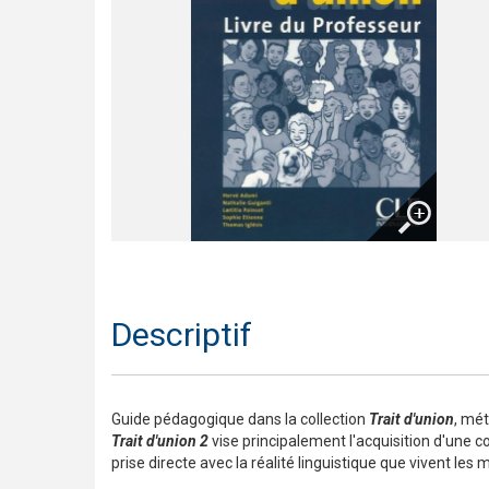
Trompette 2 – Un long voyage !
Présentation En contact
Le français pour tous / French for everyone
Présentation de la collection J'aime
Agrandir
Descriptif
Guide pédagogique dans la collection
Trait d'union
, mét
Trait d'union 2
vise principalement l'acquisition d'une c
prise directe avec la réalité linguistique que vivent les