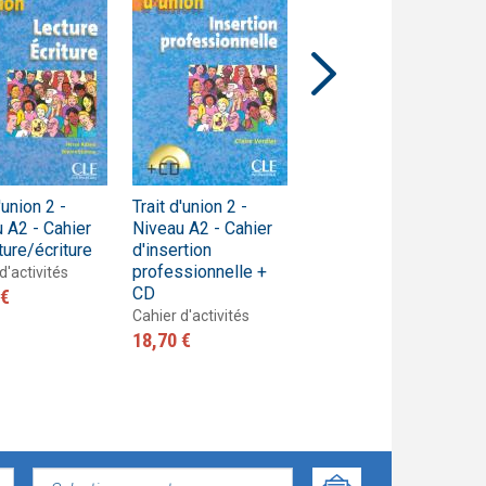
'union 2 -
Trait d'union 2 -
Trait d'union 2 -
 A2 - Cahier
Niveau A2 - Cahier
Niveau A2 - Livre de
ture/écriture
d'insertion
l'élève
professionnelle +
d'activités
Livre de l'élève
CD
 €
23,90 €
Cahier d'activités
18,70 €