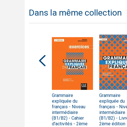
Dans la même collection
Grammaire
Grammaire
Grammaire
expliquée du
expliquée du
expliquée du
français - Niveau
français - Niveau
français - Niv
débutant - Cahier
intermédiaire
intermédiaire
d'activités
(B1/B2) - Cahier
(B1/B2) - Livr
d'activités - 2ème
2ème édition
Cahier d'activités