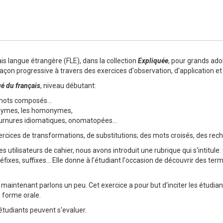
Numérique
is langue étrangère (FLE), dans la collection
Expliquée
, pour grands ado
façon progressive à travers des exercices d'observation, d'application et 
é du français
, niveau débutant:
 mots composés...
onymes, les homonymes,
ournures idiomatiques, onomatopées...
xercices de transformations, de substitutions; des mots croisés, des rec
 utilisateurs de cahier, nous avons introduit une rubrique qui s'intitule
éfixes, suffixes... Elle donne à l'étudiant l'occasion de découvrir des t
 maintenant parlons un peu. Cet exercice a pour but d'inciter les étudia
a forme orale.
 étudiants peuvent s'evaluer.