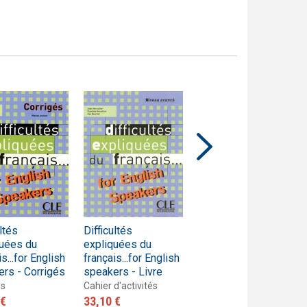
ultés
Difficultés
Vocabulaire
quées du
expliquées du
expliqué du français
s...for English
français...for English
- Niveau
rs - Corrigés
speakers - Livre
intermédiaire - Livre
és
Cahier d'activités
Livre de l'élève
 €
33,10 €
30,60 €