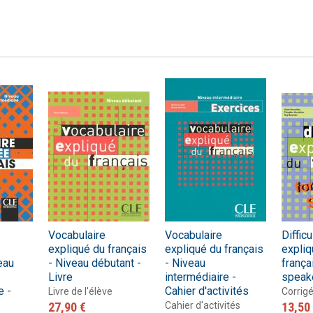
Vocabulaire
Vocabulaire
Diffic
expliqué du français
expliqué du français
expli
eau
- Niveau débutant -
- Niveau
françai
Livre
intermédiaire -
speake
e -
Cahier d'activités
Livre de l'élève
Corrig
27,90 €
Cahier d'activités
13,50