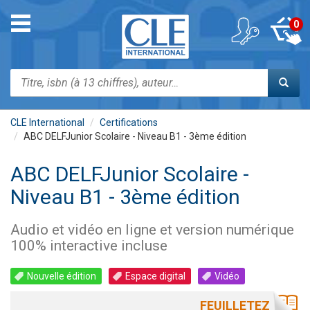
Aller
au
Toggle
0
contenu
navigation
principal
Rechercher
CLE International
Certifications
ABC DELFJunior Scolaire - Niveau B1 - 3ème édition
ABC DELFJunior Scolaire -
Niveau B1 - 3ème édition
Audio et vidéo en ligne et version numérique
100% interactive incluse
Nouvelle édition
Espace digital
Vidéo
FEUILLETEZ