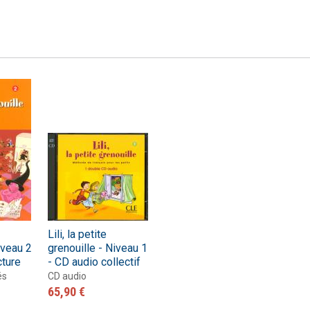
Numérique
Lili, la petite
iveau 2
grenouille - Niveau 1
cture
- CD audio collectif
és
CD audio
65,90 €