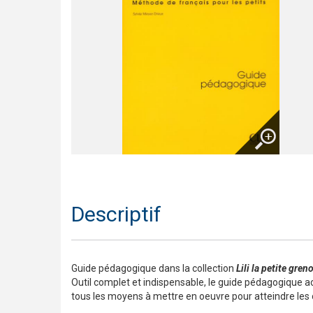
Trompette 2 – Un long voyage !
Présentation En contact
Le français pour tous / French for everyone
Présentation de la collection J'aime
Agrandir
Descriptif
Guide pédagogique dans la collection
Lili la petite greno
Outil complet et indispensable, le guide pédagogique a
tous les moyens à mettre en oeuvre pour atteindre les o