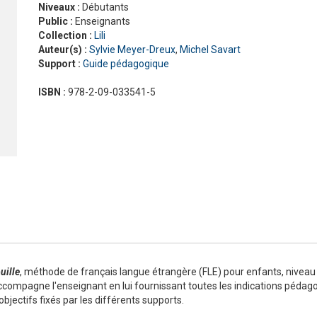
Niveaux :
Débutants
Nouveau Pixel
En contact
Public :
Enseignants
En dialogues
Collection :
Lili
Macaron, pour apprendre avec gourmandise !
Présentation Odyssée
La grammaire progressive du français
En vrai
Gra
La 
Pré
Auteur(s) :
Sylvie Meyer-Dreux
,
Michel Savart
ad
#LaClasse, méthode de français pour adolescents
Graine de lecture
En 
Support :
Guide pédagogique
Interactions
J'aime
ISBN :
978-2-09-033541-5
Jus d’orange
Le français pour tous
Lectures CLE en français facile
Formation
La Plateforme ABC DELF - La solution innovante pour
Certifications
l'entraînement au DELF
Lectures
Outils complémentaires
Adultes
Enfants
Adolescents
uille
, méthode de français langue étrangère (FLE) pour enfants, niveau 
ccompagne l'enseignant en lui fournissant toutes les indications pédago
bjectifs fixés par les différents supports.