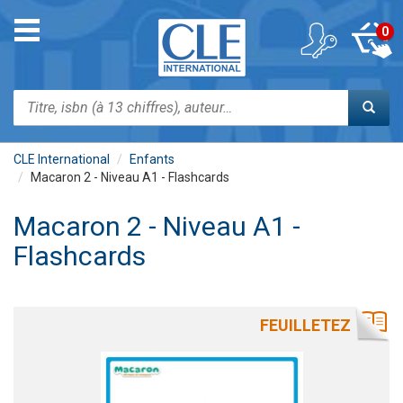
Aller
au
Toggle
0
contenu
navigation
principal
Rechercher
CLE International
Enfants
Macaron 2 - Niveau A1 - Flashcards
Macaron 2 - Niveau A1 -
Flashcards
FEUILLETEZ