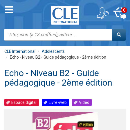
Aller
au
Toggle
0
contenu
navigation
principal
Rechercher
CLE International
Adolescents
Echo - Niveau B2 - Guide pédagogique - 2ème édition
Echo - Niveau B2 - Guide
pédagogique - 2ème édition
Espace digital
Livre-web
Vidéo