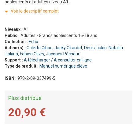
adolescents et adultes niveau A1.
Voir le descriptif complet
Niveaux :
A1
Public :
Adultes - Grands adolescents 16-18 ans
Collection :
Écho
Auteur(s) :
Colette Gibbe
,
Jacky Girardet
,
Denis Liakin
,
Natallia
Liakina
,
Fabien Olivry
,
Jacques Pécheur
Support :
A télécharger / A consulter en ligne
Type de produit :
Manuel numérique élève
ISBN :
978-2-09-037499-5
Plus distribué
20,90 €