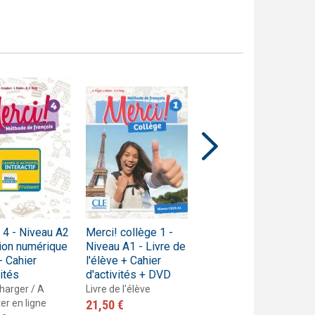
 4 - Niveau A2
Merci! collège 1 -
Merci! collège 2 -
ion numérique
Niveau A1 - Livre de
Niveau A1 - Livre de
- Cahier
l'élève + Cahier
l'élève + Cahier
vités
d'activités + DVD
d'activités + DVD
harger / A
Livre de l'élève
Livre de l'élève
er en ligne
21,50 €
22,10 €