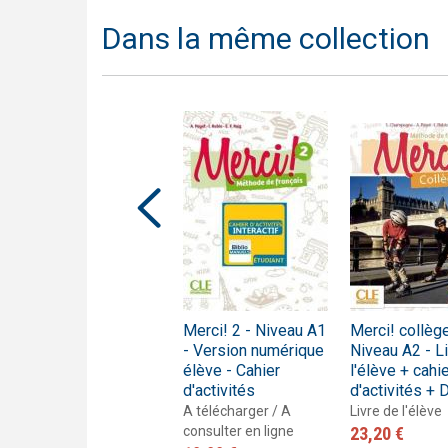
Dans la même collection
Merci! 4 - Niveau A2
Merci! 2 - Niveau A1
Merci! collège
- Cahier d'activités
- Version numérique
Niveau A2 - L
élève - Cahier
l'élève + cahi
Cahier d'activités
d'activités
d'activités +
14,20 €
A télécharger / A
Livre de l'élève
consulter en ligne
23,20 €