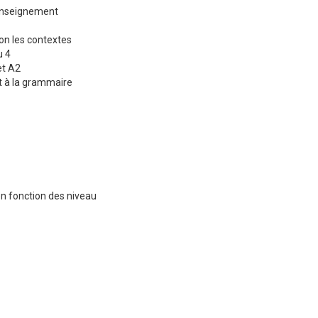
'enseignement
on les contextes
u 4
et A2
et à la grammaire
n fonction des niveau