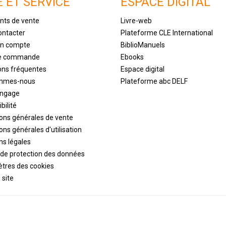
E ET SERVICE
ESPACE DIGITAL
nts de vente
Livre-web
ontacter
Plateforme CLE International
un compte
BiblioManuels
de commande
Ebooks
ons fréquentes
Espace digital
ommes-nous
Plateforme abc DELF
engage
bilité
ions générales de vente
ons générales d'utilisation
ns légales
 de protection des données
tres des cookies
 site