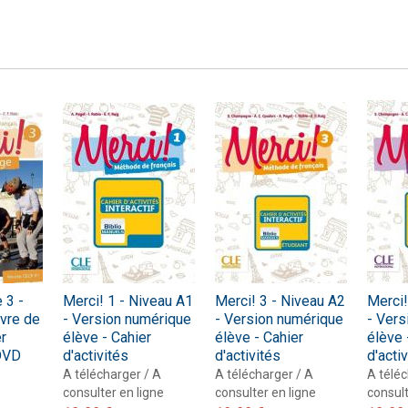
 3 -
Merci! 1 - Niveau A1
Merci! 3 - Niveau A2
Merci!
ivre de
- Version numérique
- Version numérique
- Vers
er
élève - Cahier
élève - Cahier
élève 
 DVD
d'activités
d'activités
d'acti
A télécharger / A
A télécharger / A
A téléc
consulter en ligne
consulter en ligne
consult