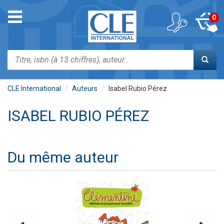
Aller
au
Toggle
0
contenu
navigation
principal
Rechercher
CLE International
Auteurs
Isabel Rubio Pérez
ISABEL RUBIO PÉREZ
Du même auteur