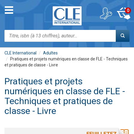
Aller
au
Toggle
0
contenu
navigation
principal
Rechercher
CLE International
Adultes
Pratiques et projets numériques en classe de FLE - Techniques
et pratiques de classe - Livre
Pratiques et projets
numériques en classe de FLE -
Techniques et pratiques de
classe - Livre
FEUILLETEZ