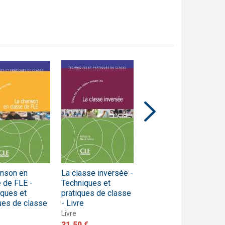
anson en
La classe inversée -
Pratiques et projets
 de FLE -
Techniques et
numériques en
iques et
pratiques de classe
classe de FLE -
ues de classe
- Livre
Techniques et
pratiques de classe
Livre
- Livre
31,50 €