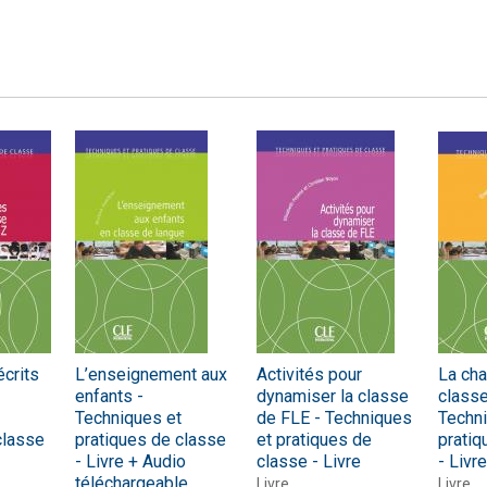
écrits
L’enseignement aux
Activités pour
La ch
enfants -
dynamiser la classe
classe
Techniques et
de FLE - Techniques
Techn
classe
pratiques de classe
et pratiques de
pratiq
- Livre + Audio
classe - Livre
- Livre
téléchargeable
Livre
Livre