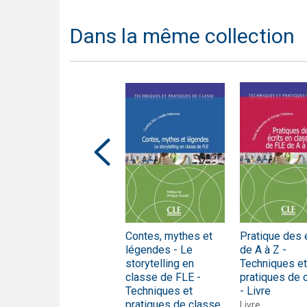
Dans la même collection
L'évaluation et le
Contes, mythes et
Pratique des 
Cadre Européen
légendes - Le
de A à Z -
Commun -
storytelling en
Techniques et
Techniques et
classe de FLE -
pratiques de 
pratiques de classe
Techniques et
- Livre
- Livre
pratiques de classe
Livre