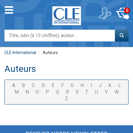
Aller
au
Toggle
0
contenu
navigation
principal
Rechercher
CLE International
Auteurs
Auteurs
A
B
C
D
E
F
G
H
I
J
K
L
M
N
O
P
Q
R
S
T
U
V
W
Z