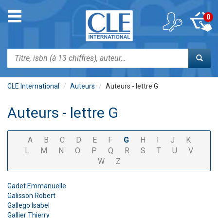
Aller
au
Toggle
0
contenu
navigation
principal
Rechercher
CLE International
Auteurs
Auteurs - lettre G
Auteurs - lettre G
A
B
C
D
E
F
G
H
I
J
K
L
M
N
O
P
Q
R
S
T
U
V
W
Z
Gadet Emmanuelle
Galisson Robert
Gallego Isabel
Gallier Thierry