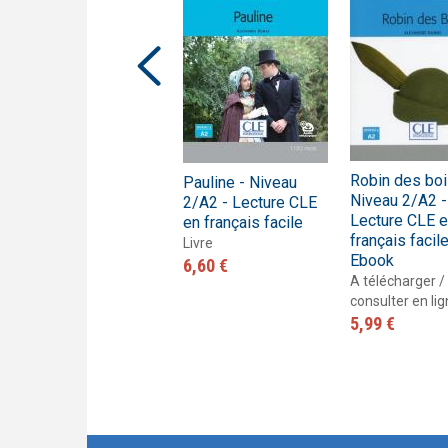
Trompette 2 – Un long voyage !
Présentation En contact
Le français pour tous / French for everyone
Présentation de la collection J'aime
Robin des boi
Pauline - Niveau
Le Comte de Monte-
Niveau 2/A2 -
2/A2 - Lecture CLE
Cristo - Niveau 3 -
Lecture CLE 
en français facile
Lecture Découverte
français facile
Livre
- Livre
Ebook
6,60 €
Livre
A télécharger /
7,80 €
consulter en li
5,99 €