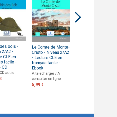
Pratique
Premium
mmaire illustrée pour enfants et jeunes
collection Tendances
sentation de la collection Pratique
Progressive
olescents
Vrai, méthode de français pour adolescents
Talents
Techniques et pratiques de classe
Tendances
Trompette
Vite et bien
des bois -
Les trois
Le Comte de Monte-
ZigZag
 2/A2 -
mousquetaires -
Cristo - Niveau 2/A2
re CLE en
Niveau 1/A1 -
- Lecture CLE en
s facile -
Lecture CLE en
français facile -
+ CD
français facile -
Ebook
 CD audio
Ebook
A télécharger / A
 €
A télécharger / A
consulter en ligne
consulter en ligne
5,99 €
5,99 €