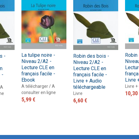
Nouveau Pixel
En contact
En dialogues
Macaron, pour apprendre avec gourmandise !
Présentation Odyssée
La grammaire progressive du français
En vrai
Gra
La 
Pré
ad
#LaClasse, méthode de français pour adolescents
Graine de lecture
En 
Interactions
J'aime
Jus d’orange
Le français pour tous
La tulipe noire -
Robin 
s -
Robin des bois -
Lectures CLE en français facile
Niveau 2/A2 -
Niveau
Niveau 2/A2 -
Lecture CLE en
Lectu
en
Lecture CLE en
Formation
français facile -
françai
 -
français facile -
La Plateforme ABC DELF - La solution innovante pour
Ebook
Livre 
Livre + Audio
Certifications
l'entraînement au DELF
Lectures
A télécharger / A
Livre +
téléchargeable
 A
consulter en ligne
10,30
gne
Livre
5,99 €
6,60 €
Outils complémentaires
Adultes
Enfants
Adolescents