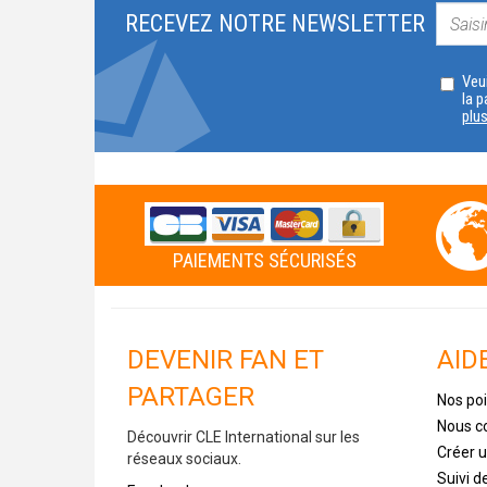
RECEVEZ NOTRE NEWSLETTER
Veui
la p
plu
PAIEMENTS SÉCURISÉS
DEVENIR FAN ET
AID
PARTAGER
Nos poi
Nous c
Découvrir CLE International sur les
Créer 
réseaux sociaux.
Suivi 