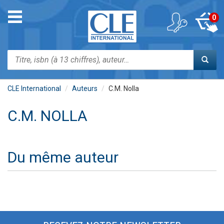
Aller
au
Toggle
0
contenu
navigation
principal
Rechercher
CLE International
Auteurs
C.M. Nolla
C.M. NOLLA
Du même auteur