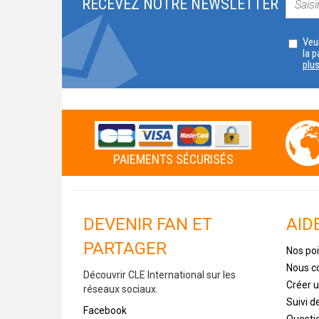
RECEVEZ NOTRE NEWSLETTER
Veui
la p
plu
PAIEMENTS SÉCURISÉS
DEVENIR FAN ET
AID
PARTAGER
Nos poi
Nous c
Découvrir CLE International sur les
Créer 
réseaux sociaux.
Suivi 
Facebook