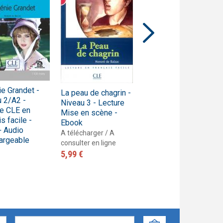
Pratique
Premium
mmaire illustrée pour enfants et jeunes
collection Tendances
sentation de la collection Pratique
Progressive
olescents
Vrai, méthode de français pour adolescents
Talents
Techniques et pratiques de classe
Tendances
Trompette
Vite et bien
e Grandet -
ZigZag
La peau de chagrin -
La peau de chagrin -
 2/A2 -
Niveau 3 - Lecture
Niveau 3 - Lecture
re CLE en
Mise en scène -
Mise en scène -
s facile -
Ebook
Livre
+ Audio
A télécharger / A
Livre
argeable
consulter en ligne
8,30 €
5,99 €