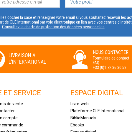
VOTRE
PROFIL
llez cocher la case et renseigner votre email si vous souhaitez recevoir les 
art de CLE International par voie électronique en lien avec vos centres d'intérê
s
Consultez la charte de protection des données personnelles
Numérique
NOUS CONTACTER
LIVRAISON A
Formulaire de contact
L'INTERNATIONAL
FAQ
+33 (0)1 72 36 30 53
E ET SERVICE
ESPACE DIGITAL
nts de vente
Livre-web
ontacter
Plateforme CLE International
un compte
BiblioManuels
de commande
Ebooks