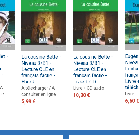
Nouveau Pixel
En contact
En dialogues
Macaron, pour apprendre avec gourmandise !
Présentation Odyssée
La grammaire progressive du français
En vrai
Gra
La 
Pré
ad
#LaClasse, méthode de français pour adolescents
Graine de lecture
En 
Interactions
J'aime
Jus d’orange
Le français pour tous
et -
Eugéni
La cousine Bette -
La cousine Bette -
Lectures CLE en français facile
Niveau
Niveau 3/B1 -
Niveau 3/B1 -
en
Lectu
Lecture CLE en
Lecture CLE en
Formation
 -
françai
français facile -
français facile -
La Plateforme ABC DELF - La solution innovante pour
Livre 
Ebook
Livre + CD
Certifications
l'entraînement au DELF
Lectures
téléch
 A
A télécharger / A
Livre + CD audio
gne
Livre
consulter en ligne
10,30 €
6,60 €
5,99 €
Outils complémentaires
Adultes
Enfants
Adolescents