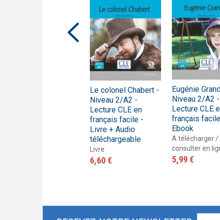
Trompette 2 – Un long voyage !
Présentation En contact
Le français pour tous / French for everyone
Présentation de la collection J'aime
Eugénie Grand
Le colonel Chabert -
La peau de chagrin -
Niveau 2/A2 -
Niveau 2/A2 -
Niveau 3 - Lecture
Lecture CLE 
Lecture CLE en
Mise en scène -
français facile
français facile -
Livre
Ebook
Livre + Audio
Livre
téléchargeable
A télécharger /
8,30 €
consulter en li
Livre
5,99 €
6,60 €