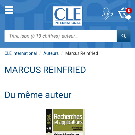
Aller
au
Toggle
0
contenu
navigation
principal
Rechercher
CLE International
Auteurs
Marcus Reinfried
MARCUS REINFRIED
Du même auteur