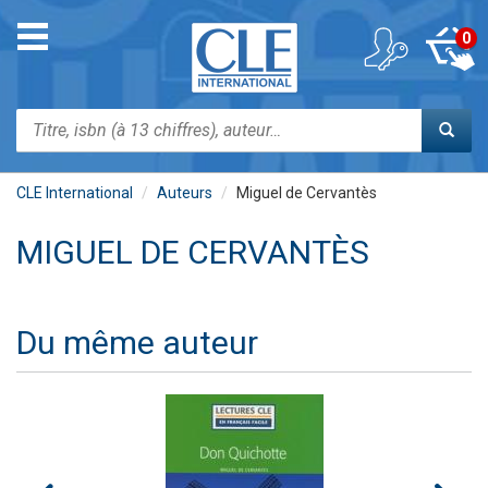
Aller
au
Toggle
0
contenu
navigation
principal
Rechercher
CLE International
Auteurs
Miguel de Cervantès
MIGUEL DE CERVANTÈS
Du même auteur