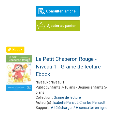
Consulter la fiche
Ajouter au panier
Ebook
Le Petit Chaperon Rouge -
Niveau 1 - Graine de lecture -
Ebook
Niveaux :
Niveau 1
Public :
Enfants 7-10 ans - Jeunes enfants 5-
6 ans
Collection :
Graine de lecture
Auteur(s) :
Isabelle Parisot
,
Charles Perrault
Support :
A télécharger / A consulter en ligne