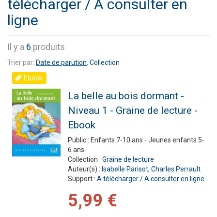
télécharger / A consulter en
ligne
Il y a
6
produits
Trier par:
Date de parution
,
Collection
Ebook
La belle au bois dormant -
Niveau 1 - Graine de lecture -
Ebook
Public :
Enfants 7-10 ans - Jeunes enfants 5-
6 ans
Collection :
Graine de lecture
Auteur(s) :
Isabelle Parisot
,
Charles Perrault
Support :
A télécharger / A consulter en ligne
5,99 €