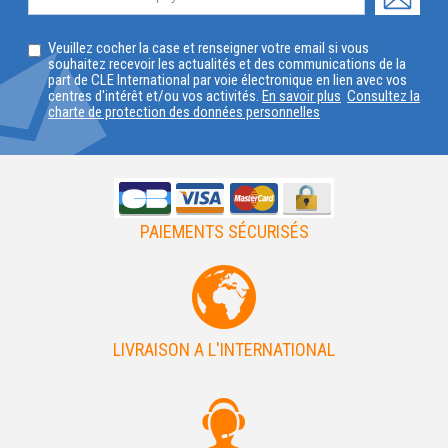
PROFIL
SELECTIONNEZ
Veuillez cocher la case et renseigner votre email si vous
VOTRE
souhaitez recevoir les actualités et des communications de la
part de CLE International par voie électronique en lien avec vos
PAYS
centres d'intérêt et/ou vos activités.
En savoir plus
Consultez la
charte de protection des données personnelles
PAIEMENTS SÉCURISÉS
LIVRAISON A L'INTERNATIONAL