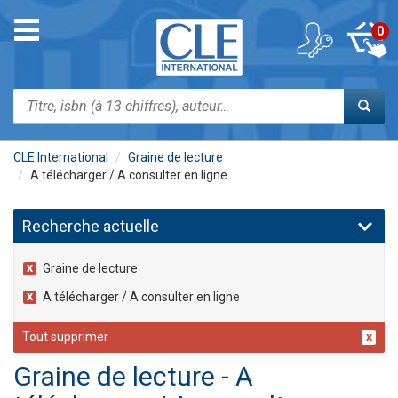
Aller
au
Toggle
0
contenu
navigation
principal
Rechercher
CLE International
Graine de lecture
A télécharger / A consulter en ligne
Recherche actuelle
Graine de lecture
A télécharger / A consulter en ligne
Tout supprimer
Graine de lecture - A