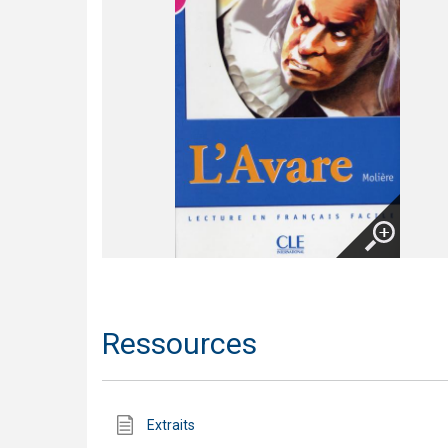
Trompette 2 – Un long voyage !
Présentation En contact
Le français pour tous / French for everyone
Présentation de la collection J'aime
Agrandir
Ressources
Extraits