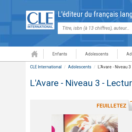
Aller
au
L'éditeur du français lan
contenu
principal
Rechercher
Enfants
Adolescents
Ad
CLE International
Adolescents
L'Avare - Niveau 3 
MATÉRIELS
MATÉRIELS
MATÉRIELS
PUBLIC
TYPE DE CERTIFICATION
PUBLIC
COLLECTIONS
TYPES DE PRODUITS
PUBLIC
NIVEAUX
DOMAINES
NIVE
PUBL
CLE 
L'Avare - Niveau 3 - Lectu
Méthodes
Méthodes
Méthodes
Adolescents
DILF
Enfants
Référence
BiblioManuels
Jeunes enfants 5-6 a
Débutant complet – A
Grammaire
Débu
Enfa
Voir 
Certifications
Outils complémentaires
Outils complémentaires
Adultes
DELF
Adolescents
Techniques et pratiques de classe
Espace digital
Enfants 7-10 ans
Débutant - A1
Vocabulaire
Début
Adol
Lectures
Certifications
Certifications
DALF
Adultes
Didactique des langues étrangères
Ebooks
Intermédiaire – A2/B
Communication
Inte
Adul
Numérique
Lectures
Français professionnel / F.O.S.
TCF
Recherches et applications
Livre-web
Avancé - B2
Civilisation
Avan
FEUILLETEZ
Numérique
Français pour migrants / F.L.I.
Autres certifications
Plateforme CLE International
Phonétique
Perf
Numérique
Plateforme abc DELF
Les journées CLE Formation
Présentation de la collection abcDELF
Présentation de la collection Découverte