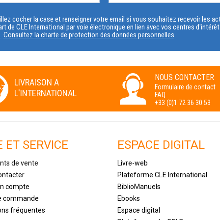
PROFIL
llez cocher la case et renseigner votre email si vous souhaitez recevoir les 
art de CLE International par voie électronique en lien avec vos centres d'intérê
s
Consultez la charte de protection des données personnelles
NOUS CONTACTER
LIVRAISON A
Formulaire de contact
L'INTERNATIONAL
FAQ
+33 (0)1 72 36 30 53
E ET SERVICE
ESPACE DIGITAL
nts de vente
Livre-web
ontacter
Plateforme CLE International
un compte
BiblioManuels
de commande
Ebooks
ons fréquentes
Espace digital