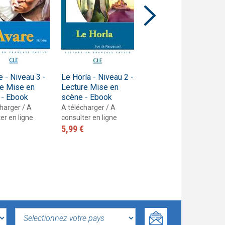
e - Niveau 3 -
Le Horla - Niveau 2 -
Arsène Lupin,
re Mise en
Lecture Mise en
gentleman
 - Ebook
scène - Ebook
cambrioleur - Niveau
2 - Lecture Mise en
harger / A
A télécharger / A
scène - Ebook
er en ligne
consulter en ligne
5,99 €
A télécharger / A
consulter en ligne
5,99 €
SELECTIONNEZ