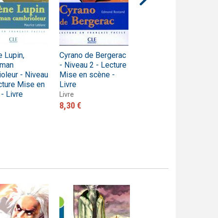
 Lupin,
Cyrano de Bergerac
Le Malade
eman
- Niveau 2 - Lecture
imaginaire - Niveau
oleur - Niveau
Mise en scène -
2 - Lecture Mise en
cture Mise en
Livre
scène - Livre
- Livre
Livre
Livre
8,30 €
8,30 €