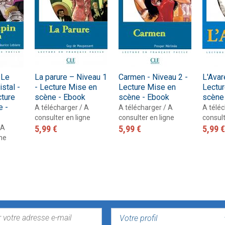
 Le
La parure – Niveau 1
Carmen - Niveau 2 -
L'Avar
stal -
- Lecture Mise en
Lecture Mise en
Lectu
cture
scène - Ebook
scène - Ebook
scène
e -
A télécharger / A
A télécharger / A
A téléc
consulter en ligne
consulter en ligne
consult
 A
5,99 €
5,99 €
5,99 €
gne
VOTRE