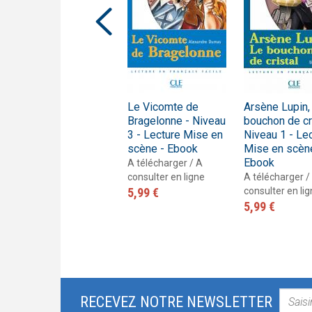
Cyrano de Bergerac
Le Vicomte de
Arsène Lupin,
- Niveau 2 - Lecture
Bragelonne - Niveau
bouchon de cri
Mise en scène -
3 - Lecture Mise en
Niveau 1 - Le
Livre
scène - Ebook
Mise en scèn
Ebook
Livre
A télécharger / A
8,30 €
consulter en ligne
A télécharger /
5,99 €
consulter en li
5,99 €
RECEVEZ NOTRE NEWSLETTER