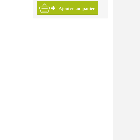
Pratique
Ajouter au panier
Premium
mmaire illustrée pour enfants et jeunes
collection Tendances
sentation de la collection Pratique
Progressive
olescents
Vrai, méthode de français pour adolescents
Talents
Techniques et pratiques de classe
Tendances
Trompette
Vite et bien
ZigZag