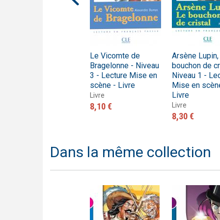
Carmen - Niveau 2 -
Le Vicomte de
Arsène Lupin,
Lecture Mise en
Bragelonne - Niveau
bouchon de cri
scène - Livre + CD
3 - Lecture Mise en
Niveau 1 - Le
scène - Livre
Mise en scèn
Livre + CD audio
Livre
12,60 €
Livre
8,10 €
Livre
8,30 €
Dans la même collection