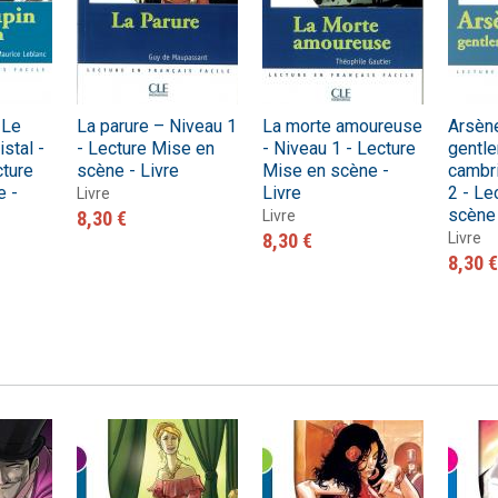
 Le
La parure – Niveau 1
La morte amoureuse
Arsène
stal -
- Lecture Mise en
- Niveau 1 - Lecture
gentl
cture
scène - Livre
Mise en scène -
cambri
e -
Livre
2 - Le
Livre
scène 
8,30 €
Livre
8,30 €
Livre
8,30 €