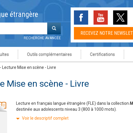
gue étrangère
RECEVEZ NOTRE NEWSLE
RECHERCHE AVANCÉE
ultes
Outils complémentaires
Certifications
- Lecture Mise en scène - Livre
AUX
IC
FORMATION
NIVEAUX
PUBLIC
COLLECTIONS
COLLECTIONS
COLLECTIONS
COLLECTIONS
NIVEAUX
LE FRANÇAIS DANS LE MON
ESPACE DIGITAL
ES
ES
ES
ES
CO
CO
re Mise en scène - Livre
ns
1.1
tant complet – A1.1
nts
le site Internet CLE Formation
Débutant complet – A1.1
Jeunes adolescents 11-
Lectures CLE en français facile
Orthographe
Alex et Zoé
#LaClasse
ABC
Débutant complet – A1.1
Voir le site Internet le français dan
#LaClasse
15 ans
monde
ant - A1
escents
Débutant - A1
Pause lecture facile
Conjugaison
Clémentine
ABCDELF Junior Scolaire
Collection PRO
Débutant - A1
ABC
G
Grands adolescents 16-
1
rmédiaire – A2/B1
tes
Intermédiaire – A2
Lectures Découverte
Littérature
DELF Prim
En Vrai
En contact
Intermédiaire – B1
Alex et Zoé
E
L
I
18 ans
cé – B2
Lectures Découverte BD
Français professionnel
Graine de lecture
Grammaire point ado
Interactions
Avancé – B2
Clémentine
P
P
Lecture en français langue étrangère (FLE) dans la collection
M
ectionnement – C1/C2
Lectures Mise en scène
Jus d’orange
J'aime
Le français pour tous
Perfectionnement –
Collection pro
destinée aux adolescents niveau 3 (800 à 1000 mots).
C1/C2
faci
Graine de lecture
Macaron
Lectures Découverte
Nickel
Compétences
L
Voir le descriptif complet
Le français dans le monde
Ma première
Lectures Mise en Scène
Odyssée
Découverte
Man
V
Trompette
Lectures Pause lecture
Tendances
Écho 2e édition
P
Le Quiz ABC DELF Junior Scolaire A2
Pré
Présentation de la collection CLE en français facile
ZigZag
Merci !
Vite et Bien
Ensemble
Pré