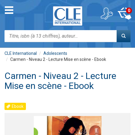
Aller
au
Toggle
0
contenu
navigation
principal
Rechercher
CLE International
Adolescents
Carmen - Niveau 2 - Lecture Mise en scène - Ebook
Carmen - Niveau 2 - Lecture
Mise en scène - Ebook
Ebook