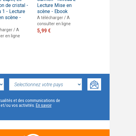
n de cristal -
Lecture Mise en
Lecture Mise en
 1 - Lecture
scène - Ebook
scène - Ebook
en scène -
A télécharger / A
A télécharger / A
consulter en ligne
consulter en ligne
harger / A
5,99 €
5,99 €
er en ligne
SELECTIONNEZ
VOTRE
actualités et des communications de
t et/ou vos activités.
En savoir
PAYS