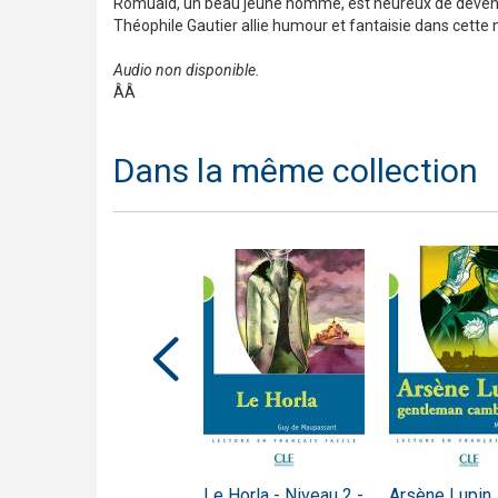
Romuald, un beau jeune homme, est heureux de devenir 
Théophile Gautier allie humour et fantaisie dans cette
Audio non disponible.
ÂÂ
Dans la même collection
L'Avare - Niveau 3 -
Le Horla - Niveau 2 -
Arsène Lupin,