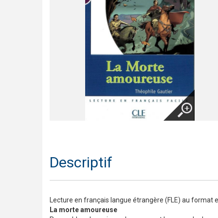
Trompette 2 – Un long voyage !
Présentation En contact
Le français pour tous / French for everyone
Présentation de la collection J'aime
Agrandir
Descriptif
Lecture en français langue étrangère (FLE) au format e
La morte amoureuse