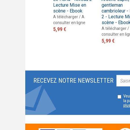
Lecture Mise en
Lecture Mise en
gentleman
scène - Livre
scène - Ebook
cambrioleur -
2 - Lecture M
Livre
A télécharger / A
scène - Eboo
8,30 €
consulter en ligne
5,99 €
A télécharger /
consulter en li
5,99 €
RECEVEZ NOTRE NEWSLETTER
Veui
la p
plu