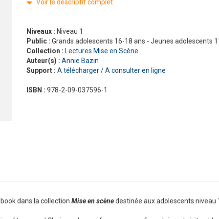
Voir le descriptif complet
Nouveau Pixel
En contact
En dialogues
Macaron, pour apprendre avec gourmandise !
Présentation Odyssée
La grammaire progressive du français
En vrai
Gra
La 
Pré
Niveaux :
Niveau 1
ad
#LaClasse, méthode de français pour adolescents
Graine de lecture
En 
Public :
Grands adolescents 16-18 ans - Jeunes adolescents 1
Interactions
Collection :
Lectures Mise en Scène
J'aime
Auteur(s) :
Annie Bazin
Jus d’orange
Support :
A télécharger / A consulter en ligne
Le français pour tous
Lectures CLE en français facile
ISBN :
978-2-09-037596-1
Formation
La Plateforme ABC DELF - La solution innovante pour
Certifications
l'entraînement au DELF
Lectures
Outils complémentaires
Adultes
Enfants
Adolescents
book dans la collection
Mise en scène
destinée aux adolescents niveau 