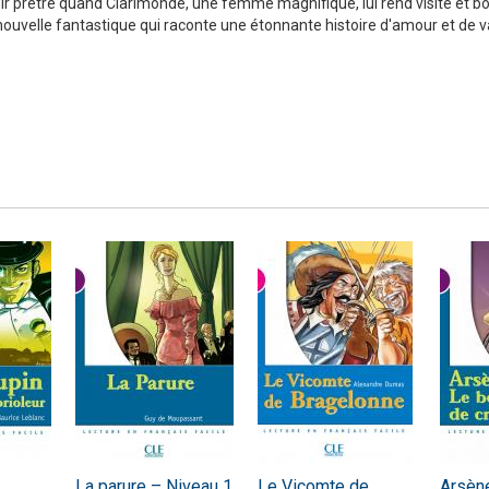
prêtre quand Clarimonde, une femme magnifique, lui rend visite et bou
 nouvelle fantastique qui raconte une étonnante histoire d'amour et de 
Numérique
La parure – Niveau 1
Le Vicomte de
Arsène