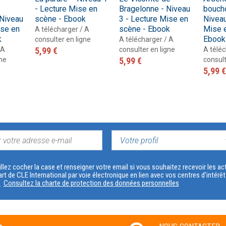
- Lecture Mise en
Bragelonne - Niveau
boucho
 Niveau
scène - Ebook
3 - Lecture Mise en
Niveau
ise en
scène - Ebook
Mise 
A télécharger / A
k
Ebook
consulter en ligne
A télécharger / A
 A
5,99 €
consulter en ligne
A téléc
gne
5,99 €
consult
5,99 €
VOTRE
PROFIL
llez cocher la case et renseigner votre email si vous souhaitez recevoir les 
art de CLE International par voie électronique en lien avec vos centres d'intérê
s
Consultez la charte de protection des données personnelles