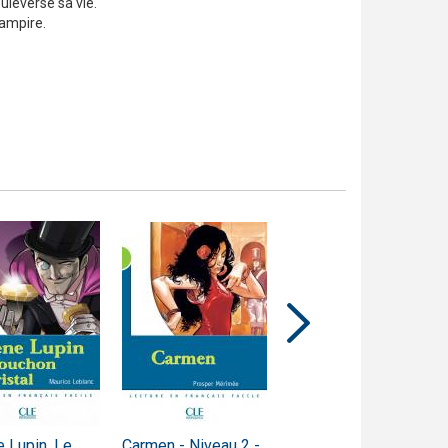
leverse sa vie.
vampire.
 Lupin, Le
Carmen - Niveau 2 -
L'Avare - Niveau 3 -