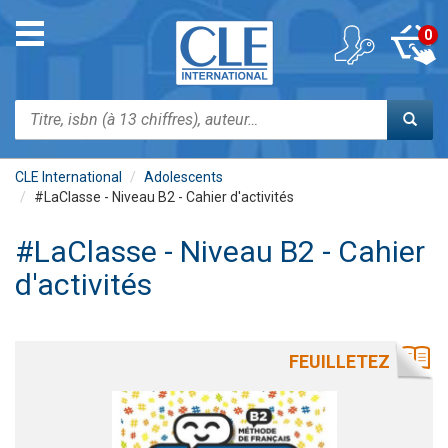
Aller
au
Toggle
0
contenu
navigation
principal
Rechercher
CLE International
Adolescents
#LaClasse - Niveau B2 - Cahier d'activités
#LaClasse - Niveau B2 - Cahier
d'activités
FEUILLETEZ