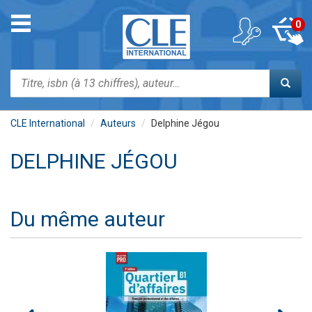
Aller
au
Toggle
0
contenu
navigation
principal
Rechercher
CLE International
Auteurs
Delphine Jégou
DELPHINE JÉGOU
Du même auteur