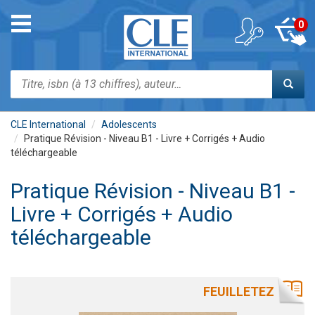
Aller
au
Toggle
0
contenu
navigation
principal
Rechercher
CLE International
Adolescents
Pratique Révision - Niveau B1 - Livre + Corrigés + Audio
téléchargeable
Pratique Révision - Niveau B1 -
Livre + Corrigés + Audio
téléchargeable
FEUILLETEZ