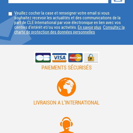
PROFIL
SELECTIONNEZ
Veuillez cocher la case et renseigner votre email si vous
VOTRE
souhaitez recevoir les actualités et des communications de la
part de CLE International par voie électronique en lien avec vos
PAYS
centres d'intérêt et/ou vos activités.
En savoir plus
Consultez la
charte de protection des données personnelles
PAIEMENTS SÉCURISÉS
LIVRAISON A L'INTERNATIONAL