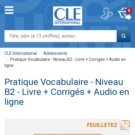
Aller
au
Toggle
0
contenu
navigation
principal
Rechercher
CLE International
Adolescents
Pratique Vocabulaire - Niveau B2 - Livre + Corrigés + Audio en
ligne
Pratique Vocabulaire - Niveau
B2 - Livre + Corrigés + Audio en
ligne
FEUILLETEZ