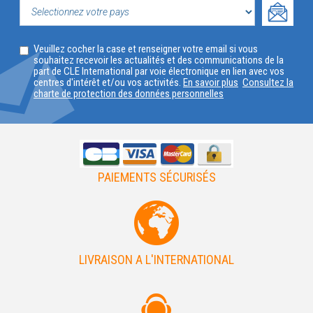
PROFIL
SELECTIONNEZ
Veuillez cocher la case et renseigner votre email si vous
VOTRE
souhaitez recevoir les actualités et des communications de la
part de CLE International par voie électronique en lien avec vos
PAYS
centres d'intérêt et/ou vos activités.
En savoir plus
Consultez la
charte de protection des données personnelles
PAIEMENTS SÉCURISÉS
LIVRAISON A L'INTERNATIONAL