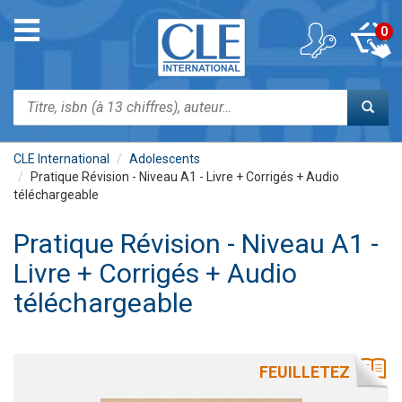
Aller
au
Toggle
0
contenu
navigation
principal
Rechercher
CLE International
Adolescents
Pratique Révision - Niveau A1 - Livre + Corrigés + Audio
téléchargeable
Pratique Révision - Niveau A1 -
Livre + Corrigés + Audio
téléchargeable
FEUILLETEZ