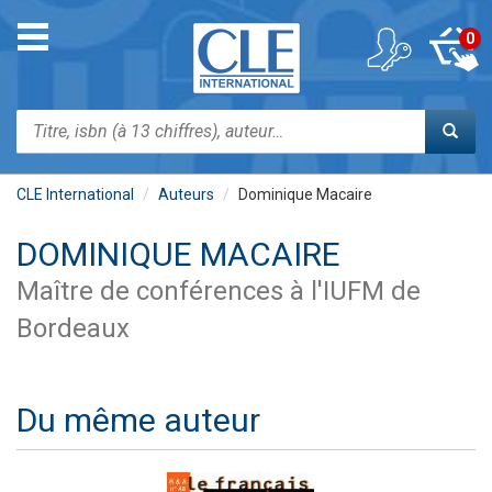
Aller
au
Toggle
0
contenu
navigation
principal
Rechercher
CLE International
Auteurs
Dominique Macaire
DOMINIQUE MACAIRE
Maître de conférences à l'IUFM de
Bordeaux
Du même auteur